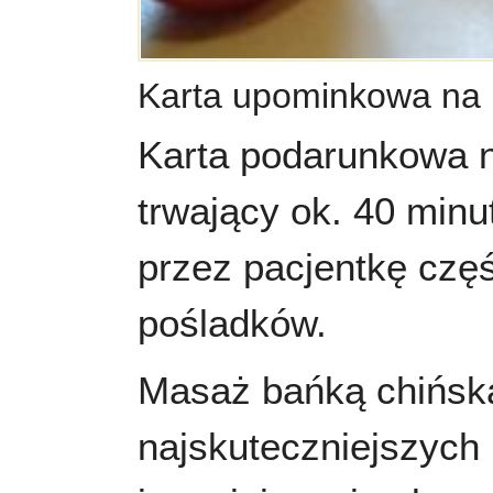
Karta upominkowa na
Karta podarunkowa 
trwający ok. 40 min
przez pacjentkę częśc
pośladków.
Masaż bańką chińską
najskuteczniejszych 