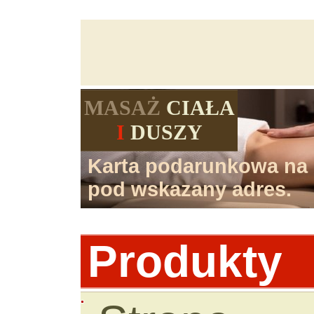
MASAŻ
CIAŁA
I
DUSZY
Karta podarunkowa na 
pod wskazany adres.
Produkty